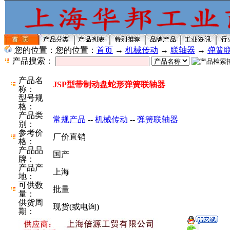
您的位置：您的位置：
首页
→
机械传动
→
联轴器
→
弹簧
产品搜索：
产品名
JSP型带制动盘蛇形弹簧联轴器
称：
型号规
格：
产品类
常规产品
--
机械传动
--
弹簧联轴器
别：
参考价
厂价直销
格：
产品品
国产
牌：
产品产
上海
地：
可供数
批量
量：
供货周
现货(或电询)
期：