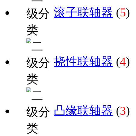
滚子联轴器
(
5
)
挠性联轴器
(
4
)
凸缘联轴器
(
3
)