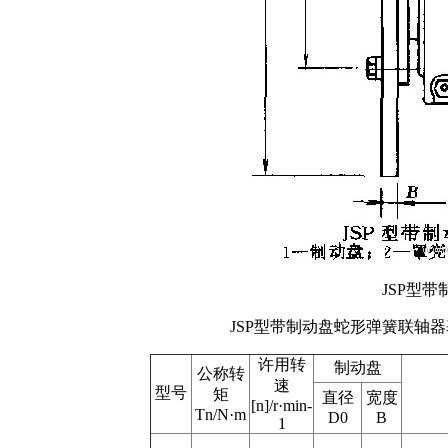
JSP型
JSP型带制动盘蛇形弹簧联轴器基本
许用转
制动盘
公称转
速
型号
矩
直径
宽度
[n]/r·min-
Tn/N·m
D0
B
1