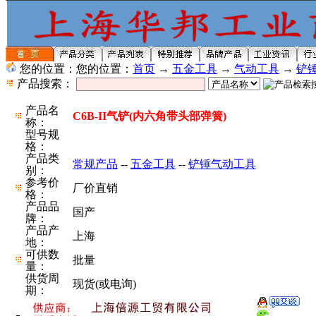
您的位置：您的位置：
首页
→
五金工具
→
气动工具
→
铲
产品搜索：
产品名
C6B-II气铲(内六角带头部弹簧)
称：
型号规
格：
产品类
常规产品
--
五金工具
--
铲锤气动工具
别：
参考价
厂价直销
格：
产品品
国产
牌：
产品产
上海
地：
可供数
批量
量：
供货周
现货(或电询)
期：