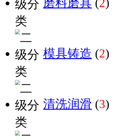
磨料磨具
(
2
)
模具铸造
(
2
)
清洗润滑
(
3
)