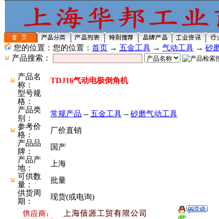
您的位置：您的位置：
首页
→
五金工具
→
气动工具
→
砂
产品搜索：
产品名
TDJ16气动电极倒角机
称：
型号规
格：
产品类
常规产品
--
五金工具
--
砂磨气动工具
别：
参考价
厂价直销
格：
产品品
国产
牌：
产品产
上海
地：
可供数
批量
量：
供货周
现货(或电询)
期：