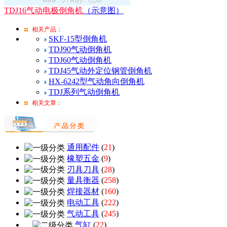
TDJ16气动电极倒角机
（示意图）
相关产品：
SKF-15型倒角机
TDJ90气动倒角机
TDJ60气动倒角机
TDJ45气动外定位钢管倒角机
HX-6242型气动角向倒角机
TDJ系列气动倒角机
相关文章：
通用配件
(
21
)
橡塑五金
(
9
)
刃具刀具
(
28
)
量具衡器
(
258
)
焊接器材
(
160
)
电动工具
(
222
)
气动工具
(
245
)
气缸
(
22
)