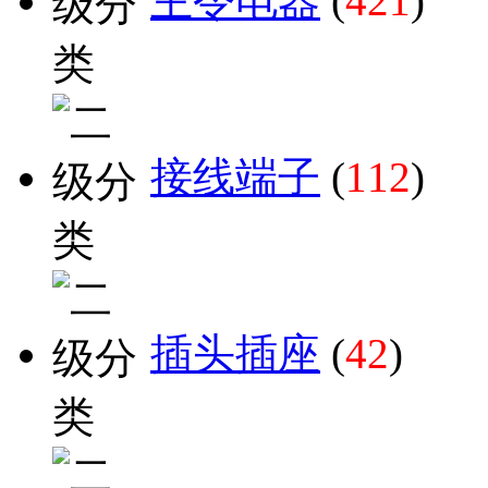
主令电器
(
421
)
接线端子
(
112
)
插头插座
(
42
)