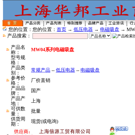
您的位置：您的位置：
首页
→
低压电器
→
电磁吸盘
→ M
产品搜索：
产品名
MW04系列电磁吸盘
称：
型号规
格：
产品类
常规产品
--
低压电器
--
电磁吸盘
别：
参考价
厂价直销
格：
产品品
国产
牌：
产品产
上海
地：
可供数
批量
量：
供货周
现货(或电询)
期：