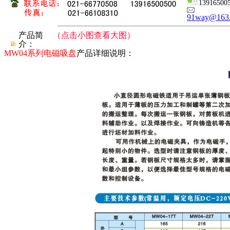
13916500
91way@163
产品简
（点击小图查看大图）
介：
MW04系列电磁吸盘
产品详细说明：