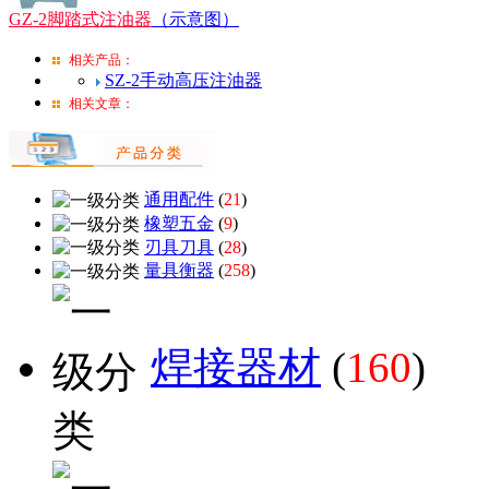
GZ-2脚踏式注油器
（示意图）
相关产品：
SZ-2手动高压注油器
相关文章：
通用配件
(
21
)
橡塑五金
(
9
)
刃具刀具
(
28
)
量具衡器
(
258
)
焊接器材
(
160
)