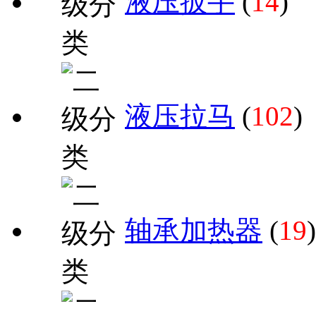
液压扳手
(
14
)
液压拉马
(
102
)
轴承加热器
(
19
)