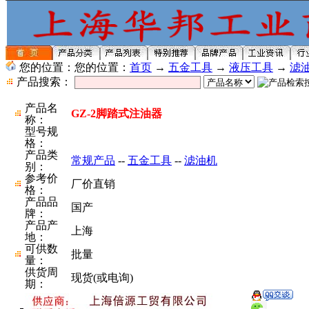
您的位置：您的位置：
首页
→
五金工具
→
液压工具
→
滤
产品搜索：
产品名
GZ-2脚踏式注油器
称：
型号规
格：
产品类
常规产品
--
五金工具
--
滤油机
别：
参考价
厂价直销
格：
产品品
国产
牌：
产品产
上海
地：
可供数
批量
量：
供货周
现货(或电询)
期：