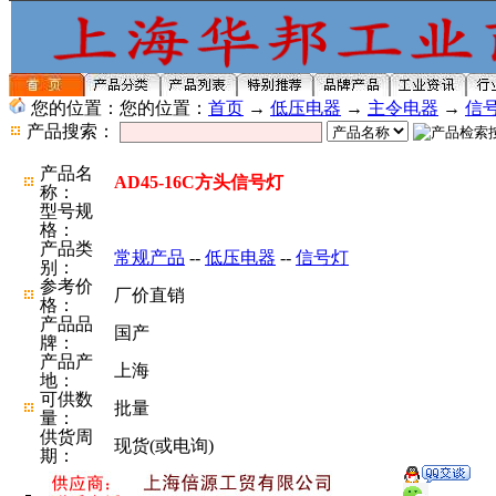
您的位置：您的位置：
首页
→
低压电器
→
主令电器
→
信
产品搜索：
产品名
AD45-16C方头信号灯
称：
型号规
格：
产品类
常规产品
--
低压电器
--
信号灯
别：
参考价
厂价直销
格：
产品品
国产
牌：
产品产
上海
地：
可供数
批量
量：
供货周
现货(或电询)
期：