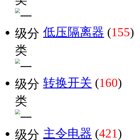
低压隔离器
(
155
)
转换开关
(
160
)
主令电器
(
421
)