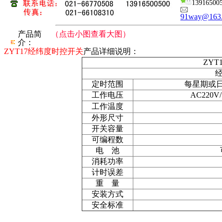
13916500
91way@163
产品简
（点击小图查看大图）
介：
ZYT17经纬度时控开关
产品详细说明：
ZY
定时范围
每星期或日
工作电压
AC220
工作温度
外形尺寸
开关容量
可编程数
电 池
消耗功率
计时误差
重 量
安装方式
安全标准