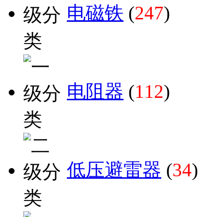
电磁铁
(
247
)
电阻器
(
112
)
低压避雷器
(
34
)