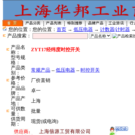
您的位置：您的位置：
首页
→
低压电器
→
计数器|计时器
产品搜索：
产品名
ZYT17经纬度时控开关
称：
型号规
格：
产品类
常规产品
--
低压电器
--
时控开关
别：
参考价
厂价直销
格：
产品品
卓一
牌：
产品产
上海
地：
可供数
批量
量：
供货周
现货(或电询)
期：