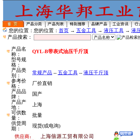
您的位置：您的位置：
首页
→
五金工具
→
液压工具
→
液
产品搜索：
产品名
QYL-B带表式油压千斤顶
称：
型号规
格：
产品类
常规产品
--
五金工具
--
液压千斤顶
别：
参考价
厂价直销
格：
产品品
国产
牌：
产品产
上海
地：
可供数
批量
量：
供货周
现货(或电询)
期：