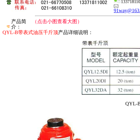
13371811
91way@163
产品简
（点击小图查看大图）
介：
QYL-B带表式油压千斤顶
产品详细说明：
QYL