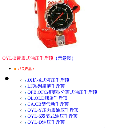
QYL-B带表式油压千斤顶
（示意图）
相关产品：
JX机械式液压千斤顶
LF系列超薄千斤顶
QFB,QFC超薄型分离式油压千斤顶
QL,QLD螺旋千斤顶
CA,CB型气动千斤顶
QYL-Y压力表油压千斤顶
QYL-S双节式油压千斤顶
QYL-D油压千斤顶