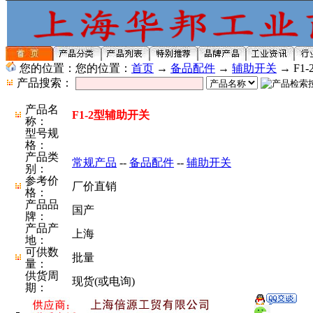
您的位置：您的位置：
首页
→
备品配件
→
辅助开关
→ F1
产品搜索：
产品名
F1-2型辅助开关
称：
型号规
格：
产品类
常规产品
--
备品配件
--
辅助开关
别：
参考价
厂价直销
格：
产品品
国产
牌：
产品产
上海
地：
可供数
批量
量：
供货周
现货(或电询)
期：