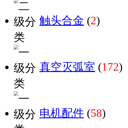
触头合金
(
2
)
真空灭弧室
(
172
)
电机配件
(
58
)