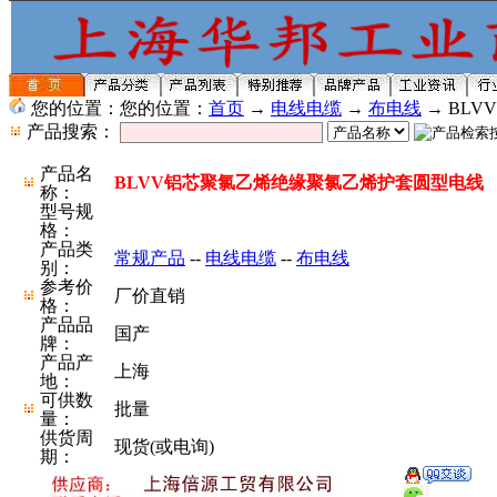
您的位置：您的位置：
首页
→
电线电缆
→
布电线
→ BL
产品搜索：
产品名
BLVV铝芯聚氯乙烯绝缘聚氯乙烯护套圆型电线
称：
型号规
格：
产品类
常规产品
--
电线电缆
--
布电线
别：
参考价
厂价直销
格：
产品品
国产
牌：
产品产
上海
地：
可供数
批量
量：
供货周
现货(或电询)
期：