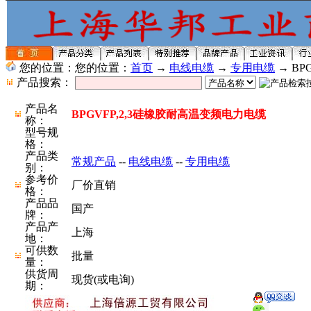
您的位置：您的位置：
首页
→
电线电缆
→
专用电缆
→ BP
产品搜索：
产品名
BPGVFP,2,3硅橡胶耐高温变频电力电缆
称：
型号规
格：
产品类
常规产品
--
电线电缆
--
专用电缆
别：
参考价
厂价直销
格：
产品品
国产
牌：
产品产
上海
地：
可供数
批量
量：
供货周
现货(或电询)
期：