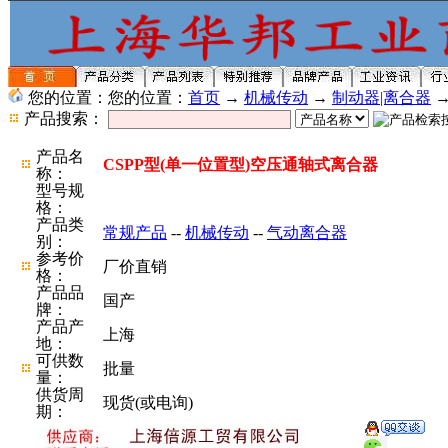
您的位置：您的位置：
首页
→
机械传动
→
制动器|离合器
产品搜索：
产品名
CSPP型(单一位置型)空压通轴式离合器
称：
型号规
格：
产品类
常规产品
--
机械传动
--
气动离合器
别：
参考价
厂价直销
格：
产品品
国产
牌：
产品产
上海
地：
可供数
批量
量：
供货周
现货(或电询)
期：