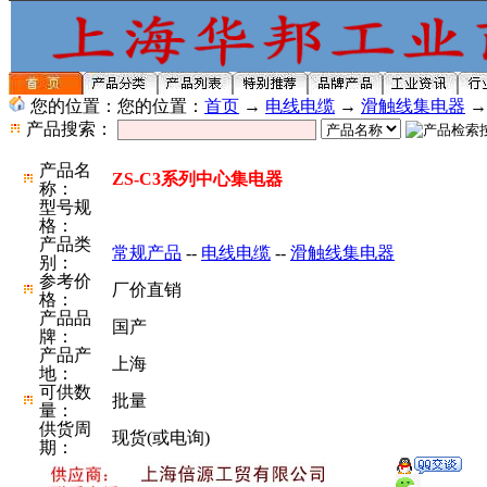
您的位置：您的位置：
首页
→
电线电缆
→
滑触线集电器
→
产品搜索：
产品名
ZS-C3系列中心集电器
称：
型号规
格：
产品类
常规产品
--
电线电缆
--
滑触线集电器
别：
参考价
厂价直销
格：
产品品
国产
牌：
产品产
上海
地：
可供数
批量
量：
供货周
现货(或电询)
期：