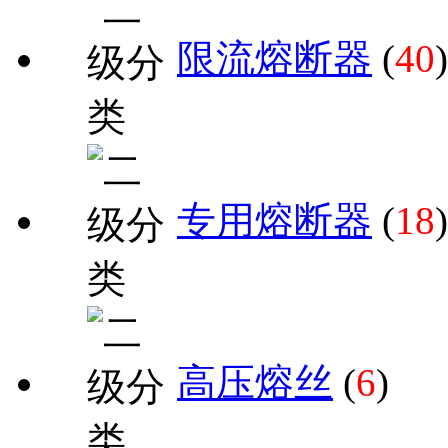
限流熔断器
(
40
)
专用熔断器
(
18
)
高压熔丝
(
6
)