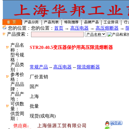
您的位置：您的位置：
首页
→
高压电器
→
高压熔断器
→
产品搜索：
产品名
STR20-40.5变压器保护用高压限流熔断器
称：
型号规
格：
产品类
常规产品
--
高压电器
--
限流熔断器
别：
参考价
厂价直销
格：
产品品
国产
牌：
产品产
上海
地：
可供数
批量
量：
供货周
现货(或电询)
期：