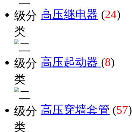
高压继电器
(
24
)
高压起动器
(
8
)
高压穿墙套管
(
57
)