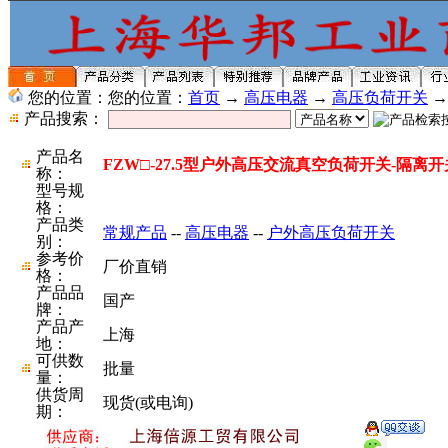
您的位置：您的位置：
首页
→
高压电器
→
高压负荷开关
产品搜索：
产品名
FZW□-27.5型户外高压交流真空负荷开关-隔离
称：
型号规
格：
产品类
常规产品
--
高压电器
--
户外高压负荷开关
别：
参考价
厂价直销
格：
产品品
国产
牌：
产品产
上海
地：
可供数
批量
量：
供货周
现货(或电询)
期：