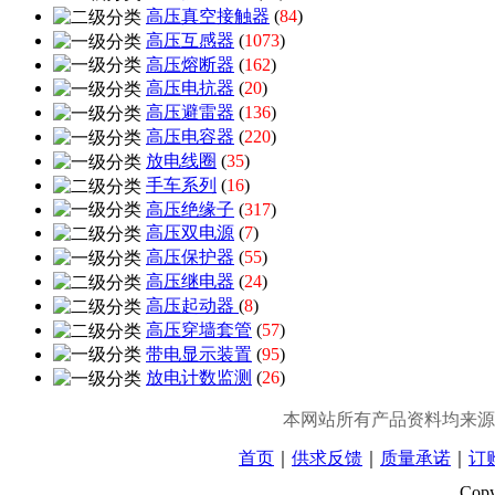
高压真空接触器
(
84
)
高压互感器
(
1073
)
高压熔断器
(
162
)
高压电抗器
(
20
)
高压避雷器
(
136
)
高压电容器
(
220
)
放电线圈
(
35
)
手车系列
(
16
)
高压绝缘子
(
317
)
高压双电源
(
7
)
高压保护器
(
55
)
高压继电器
(
24
)
高压起动器
(
8
)
高压穿墙套管
(
57
)
带电显示装置
(
95
)
放电计数监测
(
26
)
本网站所有产品资料均来源
首页
｜
供求反馈
｜
质量承诺
｜
订
Cop