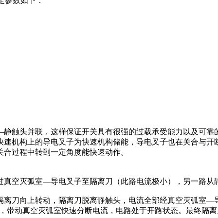
额定参数如下：
—静触头并联，这样保证开关具有很强的过载承受能力以及可靠
快速机构上的导电叉子为快速机构储能，导电叉子也在关合与开
关合过程中转到一定角度能快速动作。
过真空灭弧室—导电叉子至隔离刀（此路电流极小），另一路从
隔离刀向上转动，隔离刀脱离静触头，电流全部经真空灭弧室—
构，带动真空灭弧室快速分断电流，电路处于开路状态。最终隔