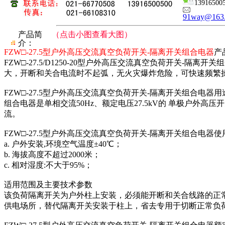
13916500
91way@163
产品简
（点击小图查看大图）
介：
FZW□-27.5型户外高压交流真空负荷开关-隔离开关组合电器
产
FZW□-27.5/D1250-20型户外高压交流真空负荷开
大，开断和关合电流时不起弧，无火灾爆炸危险，可快速频繁
FZW□-27.5型户外高压交流真空负荷开关-隔离开关组合电器
组合电器是单相交流50Hz、额定电压27.5kV的 单极户外
流。
FZW□-27.5型户外高压交流真空负荷开关-隔离开关组合电器
a. 户外安装,环境空气温度±40℃；
b. 海拔高度不超过2000米；
c. 相对湿度:不大于95%；
适用范围及主要技术参数
该负荷隔离开关为户外柱上安装，必须能开断和关合线路的正
供电场所，替代隔离开关安装于柱上，省去专用于切断正常负