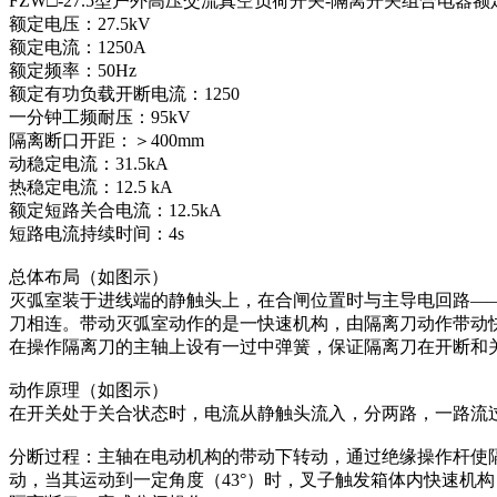
FZW□-27.5型户外高压交流真空负荷开关-隔离开关组合电器
额定电压：27.5kV
额定电流：1250A
额定频率：50Hz
额定有功负载开断电流：1250
一分钟工频耐压：95kV
隔离断口开距：＞400mm
动稳定电流：31.5kA
热稳定电流：12.5 kA
额定短路关合电流：12.5kA
短路电流持续时间：4s
总体布局（如图示）
灭弧室装于进线端的静触头上，在合闸位置时与主导电回路—
刀相连。带动灭弧室动作的是一快速机构，由隔离刀动作带动
在操作隔离刀的主轴上设有一过中弹簧，保证隔离刀在开断和
动作原理（如图示）
在开关处于关合状态时，电流从静触头流入，分两路，一路流
分断过程：主轴在电动机构的带动下转动，通过绝缘操作杆使
动，当其运动到一定角度（43°）时，叉子触发箱体内快速机