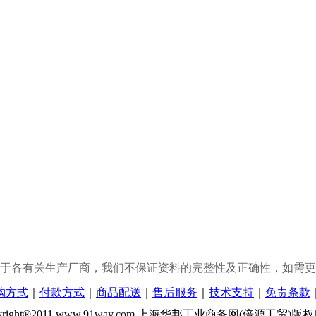
于各有关生产厂商，我们不保证资料的完整性及正确性，如需更
购方式
｜
付款方式
｜
商品配送
｜
售后服务
｜
技术支持
｜
免责条款
yright®2011 www.91way.com 上海华邦工业商务网(倍源工贸)版