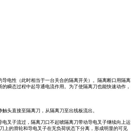
的导电性（此时相当于一台关合的隔离开关）。隔离断口用隔离
断的瞬态过程中起导通电流作用。为了使隔离刀也能快速动作，
静触头直接至隔离刀，从隔离刀至出线板流出。
导电叉子流过，隔离刀口不起唬隔离刀带动导电叉子继续向上运
离刀上的滑轮和导电叉子在无负荷状态下分离，形成明显的可见