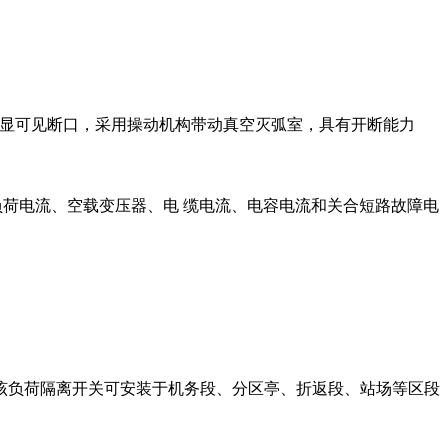
，有明显可见断口，采用操动机构带动真空灭弧室，具有开断能力
开断负荷电流、空载变压器、电 缆电流、电容电流和关合短路故障电
该负荷隔离开关可安装于机务段、分区亭、折返段、站场等区段