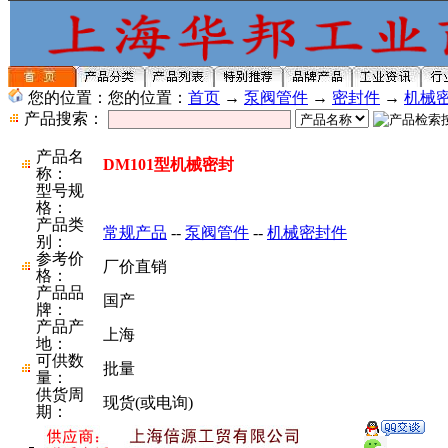
您的位置：您的位置：
首页
→
泵阀管件
→
密封件
→
机械
产品搜索：
产品名
DM101型机械密封
称：
型号规
格：
产品类
常规产品
--
泵阀管件
--
机械密封件
别：
参考价
厂价直销
格：
产品品
国产
牌：
产品产
上海
地：
可供数
批量
量：
供货周
现货(或电询)
期：