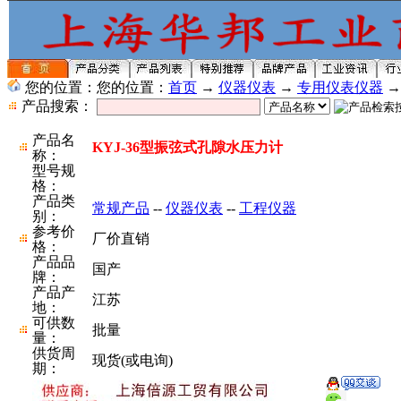
您的位置：您的位置：
首页
→
仪器仪表
→
专用仪表仪器
产品搜索：
产品名
KYJ-36型振弦式孔隙水压力计
称：
型号规
格：
产品类
常规产品
--
仪器仪表
--
工程仪器
别：
参考价
厂价直销
格：
产品品
国产
牌：
产品产
江苏
地：
可供数
批量
量：
供货周
现货(或电询)
期：