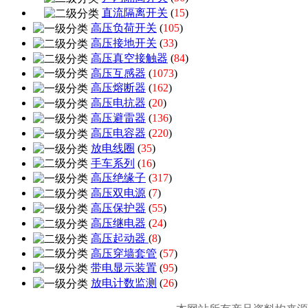
直流隔离开关
(
15
)
高压负荷开关
(
105
)
高压接地开关
(
33
)
高压真空接触器
(
84
)
高压互感器
(
1073
)
高压熔断器
(
162
)
高压电抗器
(
20
)
高压避雷器
(
136
)
高压电容器
(
220
)
放电线圈
(
35
)
手车系列
(
16
)
高压绝缘子
(
317
)
高压双电源
(
7
)
高压保护器
(
55
)
高压继电器
(
24
)
高压起动器
(
8
)
高压穿墙套管
(
57
)
带电显示装置
(
95
)
放电计数监测
(
26
)