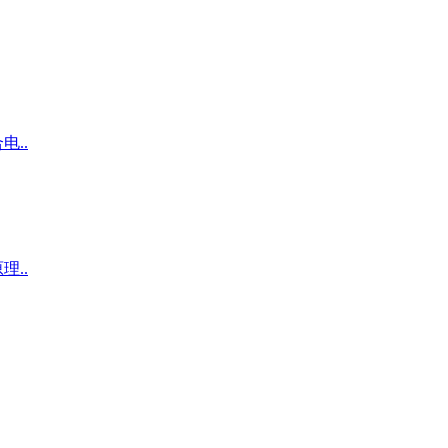
..
..