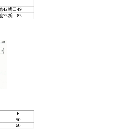
42断口49
75断口85
E
50
60