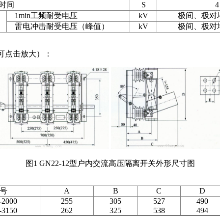
时间
S
4
1min工频耐受电压
kV
极间、极对地
雷电冲击耐受电压（峰值）
kV
极间、极对地
片可点击放大）：
图1 GN22-12型户内交流高压隔离开关外形尺寸图
号
A
B
C
D
2000
255
305
527
490
3150
262
325
538
494