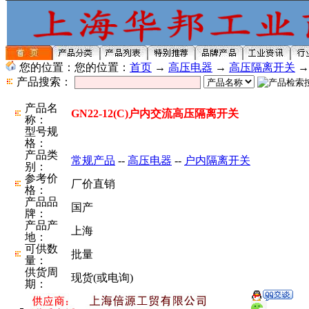
您的位置：您的位置：
首页
→
高压电器
→
高压隔离开关
产品搜索：
产品名
GN22-12(C)户内交流高压隔离开关
称：
型号规
格：
产品类
常规产品
--
高压电器
--
户内隔离开关
别：
参考价
厂价直销
格：
产品品
国产
牌：
产品产
上海
地：
可供数
批量
量：
供货周
现货(或电询)
期：