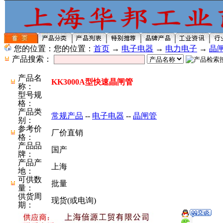
您的位置：您的位置：
首页
→
电子电器
→
电力电子
→
晶
产品搜索：
产品名
KK3000A型快速晶闸管
称：
型号规
格：
产品类
常规产品
--
电子电器
--
晶闸管
别：
参考价
厂价直销
格：
产品品
国产
牌：
产品产
上海
地：
可供数
批量
量：
供货周
现货(或电询)
期：