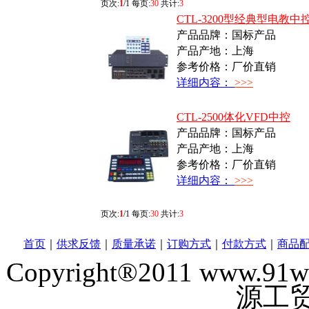
页次:
1
/1 每页:
30
共计:
3
CTL-3200型经典型电教中
产品品牌：国标产品
产品产地：上海
参考价格：厂价直销
详细内容：
>>>
CTL-2500体化VFD中控
产品品牌：国标产品
产品产地：上海
参考价格：厂价直销
详细内容：
>>>
页次:
1
/1 每页:
30
共计:
3
首页
｜
供求反馈
｜
质量承诺
｜
订购方式
｜
付款方式
｜
商品
Copyright®2011 www
源工贸