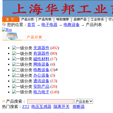
您的位置：
首页
→
电子电器
→
电教设备
→ 产品列表
无源器件
(
492
)
有源器件
(
80
)
磁性材料
(
17
)
网络设备
(
4
)
电教设备
(
3
)
办公设备
(
3
)
通讯设备
(
13
)
安防产品
(
26
)
电力电子
(
149
)
产品搜索：
热门搜索：
ZT2
电压互感器
隔离开关
熔断器