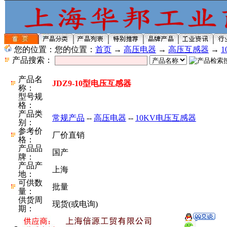
您的位置：您的位置：
首页
→
高压电器
→
高压互感器
→
产品搜索：
产品名
JDZ9-10型电压互感器
称：
型号规
格：
产品类
常规产品
--
高压电器
--
10KV电压互感器
别：
参考价
厂价直销
格：
产品品
国产
牌：
产品产
上海
地：
可供数
批量
量：
供货周
现货(或电询)
期：