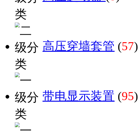
高压穿墙套管
(
57
)
带电显示装置
(
95
)