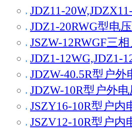
JDZ11-20W,JDZ
JDZ1-20RWG型
JSZW-12RWGF
JDZ1-12WG,JDZ
JDZW-40.5R型
JDZW-10R型户外
JSZY16-10R型
JSZV12-10R型