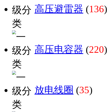
高压避雷器
(
136
)
高压电容器
(
220
)
放电线圈
(
35
)