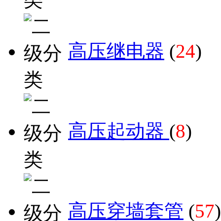
高压继电器
(
24
)
高压起动器
(
8
)
高压穿墙套管
(
57
)