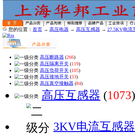
您的位置：
首页
→
高压电器
→
高压互感器
→
27.5KV电
高压断路器
(
266
)
高压隔离开关
(
119
)
高压负荷开关
(
105
)
高压接地开关
(
33
)
高压真空接触器
(
84
)
高压互感器
(
1073
3KV电流互感器