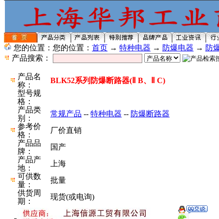
您的位置：您的位置：
首页
→
特种电器
→
防爆电器
→
防
产品搜索：
产品名
BLK52系列防爆断路器(Ⅱ B、Ⅱ C)
称：
型号规
格：
产品类
常规产品
--
特种电器
--
防爆断路器
别：
参考价
厂价直销
格：
产品品
国产
牌：
产品产
上海
地：
可供数
批量
量：
供货周
现货(或电询)
期：