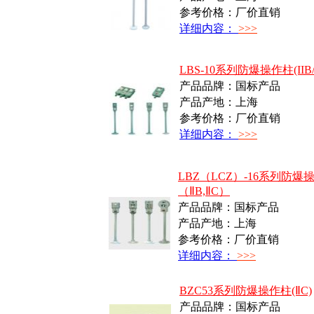
参考价格：厂价直销
详细内容：
>>>
LBS-10系列防爆操作柱(IIB/I
产品品牌：国标产品
产品产地：上海
参考价格：厂价直销
详细内容：
>>>
LBZ（LCZ）-16系列防爆
（ⅡB,ⅡC）
产品品牌：国标产品
产品产地：上海
参考价格：厂价直销
详细内容：
>>>
BZC53系列防爆操作柱(ⅡC)
产品品牌：国标产品