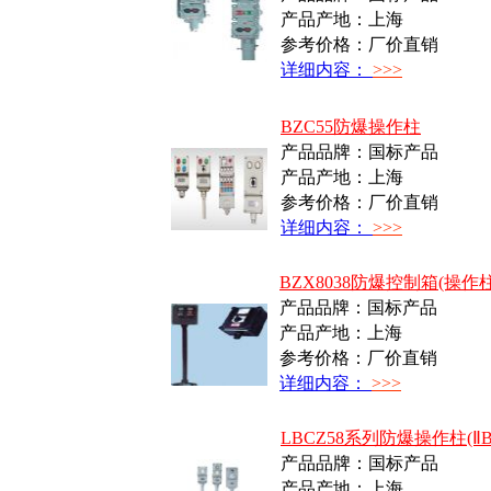
产品产地：上海
参考价格：厂价直销
详细内容：
>>>
BZC55防爆操作柱
产品品牌：国标产品
产品产地：上海
参考价格：厂价直销
详细内容：
>>>
BZX8038防爆控制箱(操作柱)
产品品牌：国标产品
产品产地：上海
参考价格：厂价直销
详细内容：
>>>
LBCZ58系列防爆操作柱(ⅡB 
产品品牌：国标产品
产品产地：上海