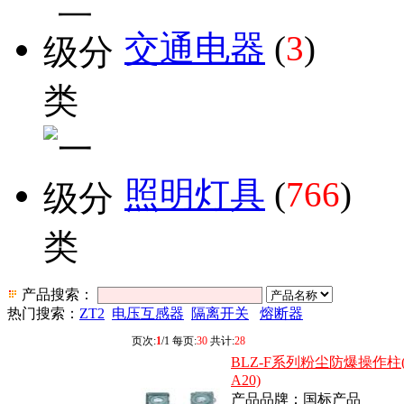
交通电器
(
3
)
照明灯具
(
766
)
产品搜索：
热门搜索：
ZT2
电压互感器
隔离开关
熔断器
页次:
1
/1 每页:
30
共计:
28
BLZ-F系列粉尘防爆操作柱(
A20)
产品品牌：国标产品