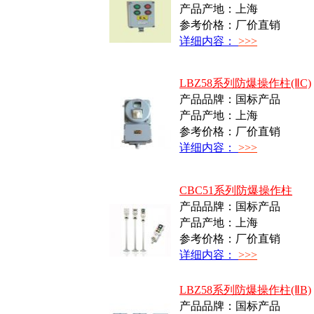
产品产地：上海
参考价格：厂价直销
详细内容：
>>>
LBZ58系列防爆操作柱(ⅡC)
产品品牌：国标产品
产品产地：上海
参考价格：厂价直销
详细内容：
>>>
CBC51系列防爆操作柱
产品品牌：国标产品
产品产地：上海
参考价格：厂价直销
详细内容：
>>>
LBZ58系列防爆操作柱(ⅡB)
产品品牌：国标产品