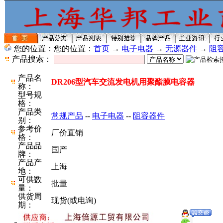
您的位置：您的位置：
首页
→
电子电器
→
无源器件
→
阻
产品搜索：
产品名
DR206型汽车交流发电机用聚酯膜电容器
称：
型号规
格：
产品类
常规产品
--
电子电器
--
阻容器件
别：
参考价
厂价直销
格：
产品品
国产
牌：
产品产
上海
地：
可供数
批量
量：
供货周
现货(或电询)
期：