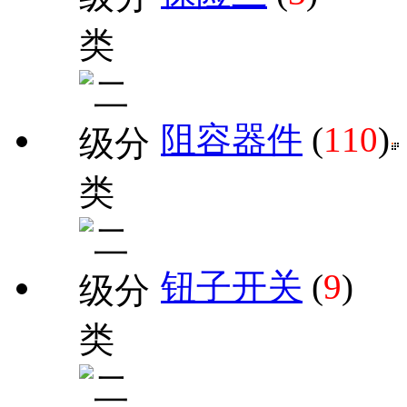
阻容器件
(
110
)
钮子开关
(
9
)