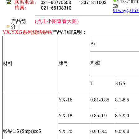
13371811
91way@163
产品简
（点击小图查看大图）
介：
YX,YXG系列烧结钐钴
产品详细说明：
Br
剩磁
材料
牌号
T
KGS
YX-16
0.81-0.85
8.1-8.5
YX-18
0.85-0.9
8.5-9.0
钐钴1:5 (Smpr)co5
YX-20
0.9-0.94
9.0-9.4