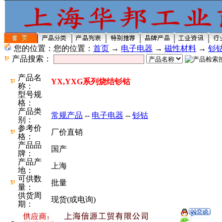
您的位置：您的位置：
首页
→
电子电器
→
磁性材料
→
钐
产品搜索：
产品名
YX,YXG系列烧结钐钴
称：
型号规
格：
产品类
常规产品
--
电子电器
--
钐钴
别：
参考价
厂价直销
格：
产品品
国产
牌：
产品产
上海
地：
可供数
批量
量：
供货周
现货(或电询)
期：