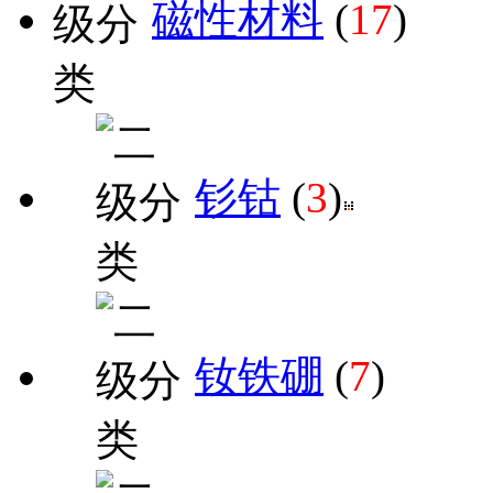
磁性材料
(
17
)
钐钴
(
3
)
钕铁硼
(
7
)