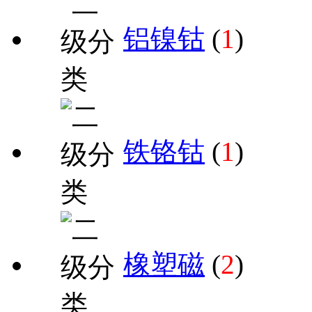
铝镍钴
(
1
)
铁铬钴
(
1
)
橡塑磁
(
2
)