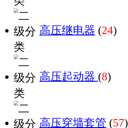
高压继电器
(
24
)
高压起动器
(
8
)
高压穿墙套管
(
57
)