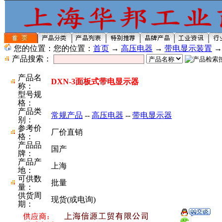
您的位置：您的位置：
首页
→
高压电器
→
带电显示装置
产品搜索：
产品名
DXN-3面板式带电显示器
称：
型号规
格：
产品类
常规产品
--
高压电器
--
带电显示器
别：
参考价
厂价直销
格：
产品品
国产
牌：
产品产
上海
地：
可供数
批量
量：
供货周
现货(或电询)
期：