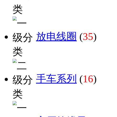
放电线圈
(
35
)
手车系列
(
16
)