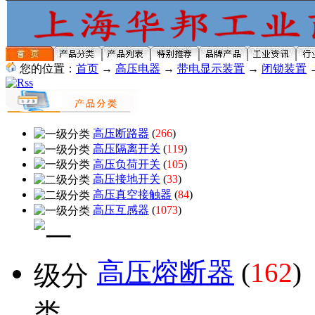
您的位置：
首页
→
高压电器
→
带电显示装置
→
闭锁装置
高压断路器
(
266
)
高压隔离开关
(
119
)
高压负荷开关
(
105
)
高压接地开关
(
33
)
高压真空接触器
(
84
)
高压互感器
(
1073
)
高压熔断器
(
162
)