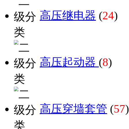
高压继电器
(
24
)
高压起动器
(
8
)
高压穿墙套管
(
57
)