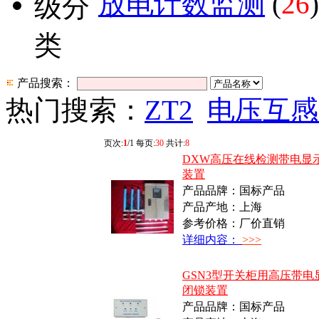
放电计数监测
(
26
)
产品搜索：
热门搜索：
ZT2
电压互感
页次:
1
/1 每页:
30
共计:
8
DXW高压在线检测带电显
装置
产品品牌：国标产品
产品产地：上海
参考价格：厂价直销
详细内容：
>>>
GSN3型开关柜用高压带电
闭锁装置
产品品牌：国标产品