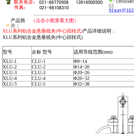
13916500
91way@163
产品简
（点击小图查看大图）
介：
XLU系列铝合金悬垂线夹(中心回转式)
产品详细说明：
XLU系列铝合金悬垂线夹(中心回转式)
型号
企标 型号
适用导线范围(mm)
XLU-1
CLU-1
Φ8~14
XLU-2
CLU-2
Φ14~20
XLU-3
CLU-3
Φ20~26
XLU-4
CLU-4
Φ26~32
XLU-5
CLU-5
Φ32~38