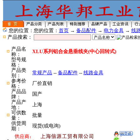
您的位置：您的位置：
首页
→
备品配件
→
电力金具
→
线
产品搜索：
产品名
XLU系列铝合金悬垂线夹(中心回转式)
称：
型号规
格：
产品类
常规产品
--
备品配件
--
线路金具
别：
参考价
厂价直销
格：
产品品
国产
牌：
产品产
上海
地：
可供数
批量
量：
供货周
现货(或电询)
期：