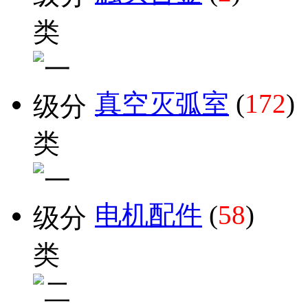
真空灭弧室
(
172
)
电机配件
(
58
)