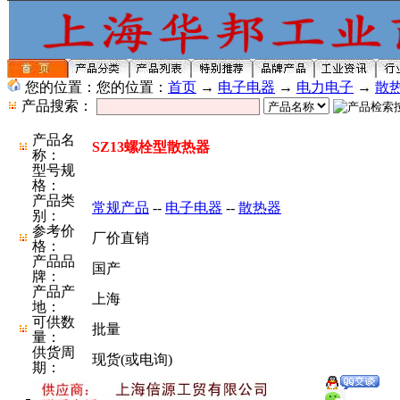
您的位置：您的位置：
首页
→
电子电器
→
电力电子
→
散
产品搜索：
产品名
SZ13螺栓型散热器
称：
型号规
格：
产品类
常规产品
--
电子电器
--
散热器
别：
参考价
厂价直销
格：
产品品
国产
牌：
产品产
上海
地：
可供数
批量
量：
供货周
现货(或电询)
期：