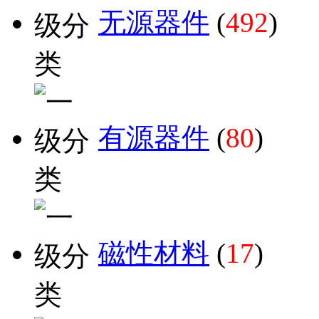
无源器件
(
492
)
有源器件
(
80
)
磁性材料
(
17
)