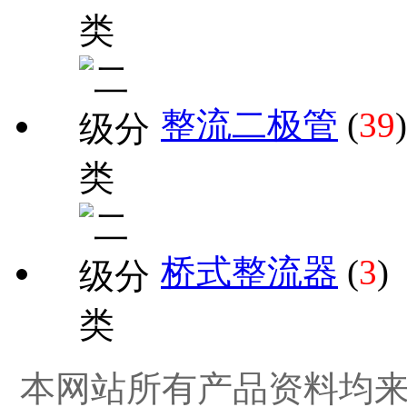
整流二极管
(
39
)
桥式整流器
(
3
)
本网站所有产品资料均