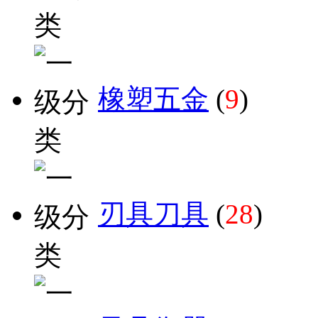
橡塑五金
(
9
)
刃具刀具
(
28
)