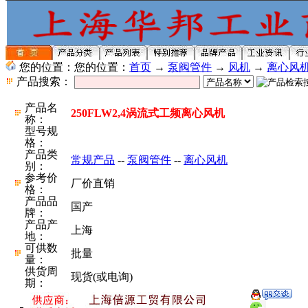
您的位置：您的位置：
首页
→
泵阀管件
→
风机
→
离心风
产品搜索：
产品名
250FLW2,4涡流式工频离心风机
称：
型号规
格：
产品类
常规产品
--
泵阀管件
--
离心风机
别：
参考价
厂价直销
格：
产品品
国产
牌：
产品产
上海
地：
可供数
批量
量：
供货周
现货(或电询)
期：