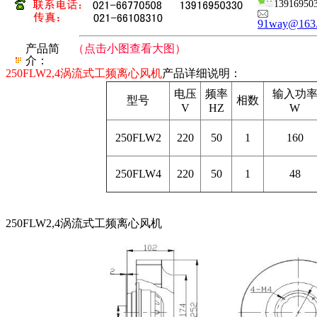
13916950
91way@163
产品简
（点击小图查看大图）
介：
250FLW2,4涡流式工频离心风机
产品详细说明：
电压
频率
输入功
型号
相数
V
HZ
W
250FLW2
220
50
1
160
250FLW4
220
50
1
48
250FLW2,4涡流式工频离心风机