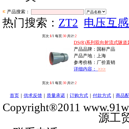
产品搜索：
热门搜索：
ZT2
电压互感
页次:
1
/1 每页:
30
共计:
2
DS(R)系列双向射流式隧道
产品品牌：国标产品
产品产地：上海
参考价格：厂价直销
详细内容：
>>>
页次:
1
/1 每页:
30
共计:
2
首页
｜
供求反馈
｜
质量承诺
｜
订购方式
｜
付款方式
｜
商品
Copyright®2011 www
源工贸