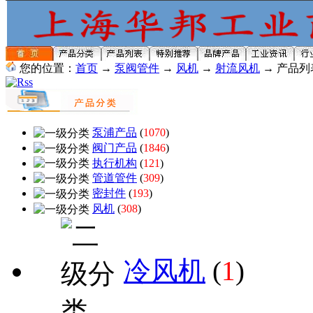
您的位置：
首页
→
泵阀管件
→
风机
→
射流风机
→ 产品列
泵浦产品
(
1070
)
阀门产品
(
1846
)
执行机构
(
121
)
管道管件
(
309
)
密封件
(
193
)
风机
(
308
)
冷风机
(
1
)