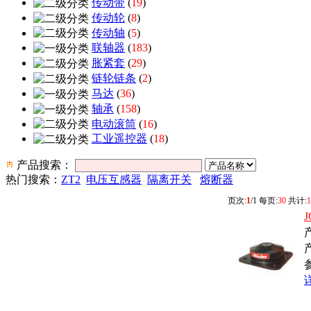
传动带
(
19
)
传动轮
(
8
)
传动轴
(
5
)
联轴器
(
183
)
胀紧套
(
29
)
链轮链条
(
2
)
马达
(
36
)
轴承
(
158
)
电动滚筒
(
16
)
工业遥控器
(
18
)
产品搜索：
热门搜索：
ZT2
电压互感器
隔离开关
熔断器
页次:
1
/1 每页:
30
共计:
1