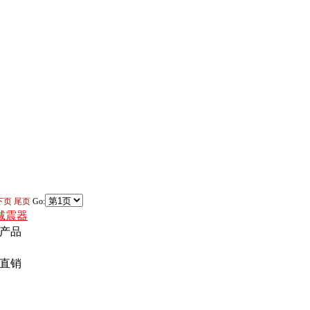
下页
尾页
Go:
减震器
产品
直销