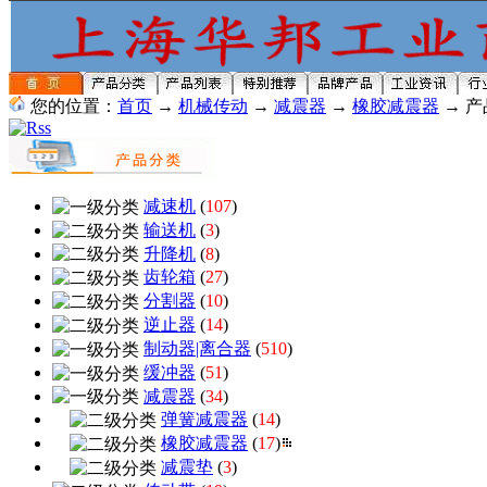
您的位置：
首页
→
机械传动
→
减震器
→
橡胶减震器
→ 产
减速机
(
107
)
输送机
(
3
)
升降机
(
8
)
齿轮箱
(
27
)
分割器
(
10
)
逆止器
(
14
)
制动器|离合器
(
510
)
缓冲器
(
51
)
减震器
(
34
)
弹簧减震器
(
14
)
橡胶减震器
(
17
)
减震垫
(
3
)