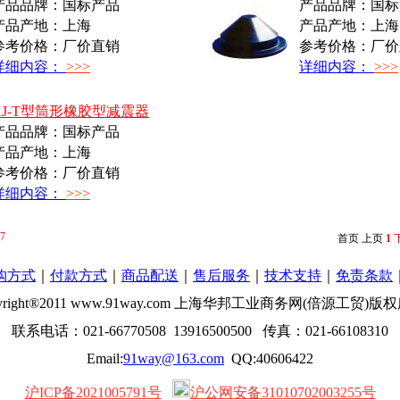
产品品牌：国标产品
产品品牌：国标
产品产地：上海
产品产地：上海
参考价格：厂价直销
参考价格：厂价
详细内容：
>>>
详细内容：
>>>
XJ-T型筒形橡胶型减震器
产品品牌：国标产品
产品产地：上海
参考价格：厂价直销
详细内容：
>>>
7
首页
上页
1
购方式
｜
付款方式
｜
商品配送
｜
售后服务
｜
技术支持
｜
免责条款
yright®2011 www.91way.com 上海华邦工业商务网(倍源工贸)版
联系电话：021-66770508 13916500500 传真：021-66108310
Email:
91way@163.com
QQ:40606422
沪ICP备2021005791号
沪公网安备31010702003255号