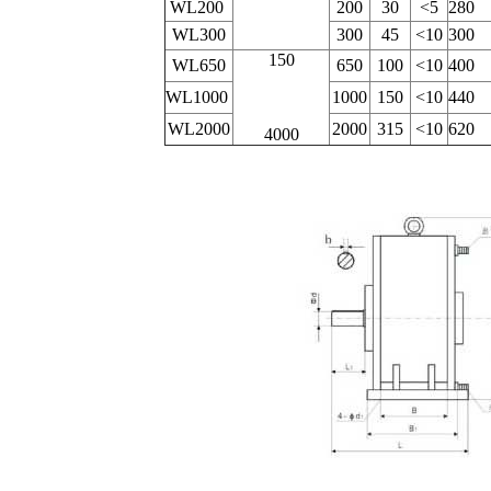
WL200
200
30
<5
28
WL300
300
45
<10
30
150
WL650
650
100
<10
40
WL1000
1000
150
<10
44
WL2000
2000
315
<10
62
4000