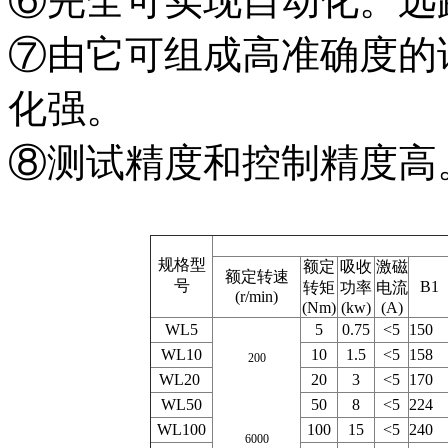
⑥完全可实现自动化。远
⑦由它可组成高准确度的
化强。
⑧测试精度和控制精度高
规格型
额定
吸收
激磁
额定转速
号
B1
转矩
功率
电流
(r/min)
(Nm)
(kw)
(A)
WL5
5
0.75
<5
15
WL10
10
1.5
<5
15
200
WL20
20
3
<5
17
WL50
50
8
<5
22
WL100
100
15
<5
24
6000