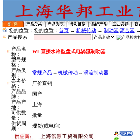
您的位置：您的位置：
首页
→
机械传动
→
制动器|离合器
产品搜索：
产品名
WL直接水冷型盘式电涡流制动器
称：
型号规
格：
产品类
常规产品
--
机械传动
--
涡流制动器
别：
参考价
厂价直销
格：
产品品
国产
牌：
产品产
上海
地：
可供数
批量
量：
供货周
现货(或电询)
期：