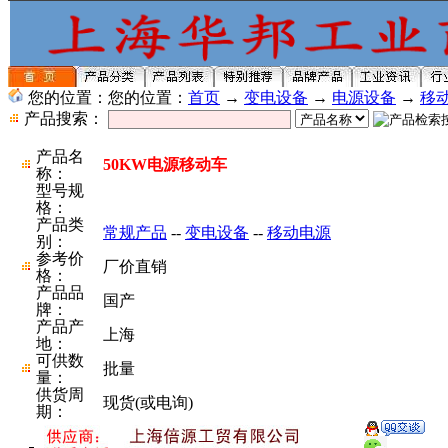
您的位置：您的位置：
首页
→
变电设备
→
电源设备
→
移
产品搜索：
产品名
50KW电源移动车
称：
型号规
格：
产品类
常规产品
--
变电设备
--
移动电源
别：
参考价
厂价直销
格：
产品品
国产
牌：
产品产
上海
地：
可供数
批量
量：
供货周
现货(或电询)
期：