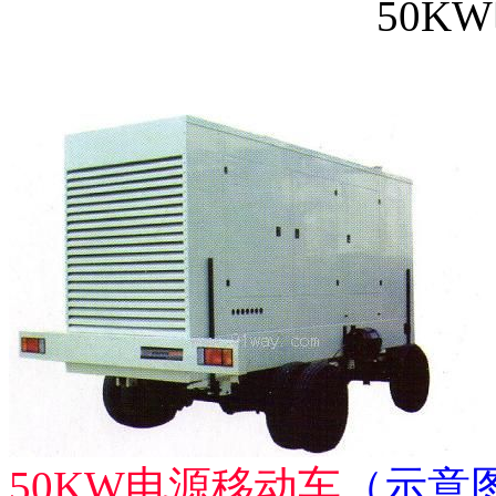
50K
50KW电源移动车
（示意