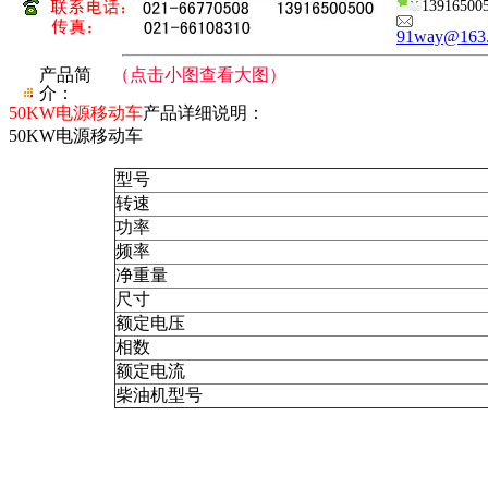
13916500
91way@163
产品简
（点击小图查看大图）
介：
50KW电源移动车
产品详细说明：
50KW电源移动车
型号
转速
功率
频率
净重量
尺寸
额定电压
相数
额定电流
柴油机型号