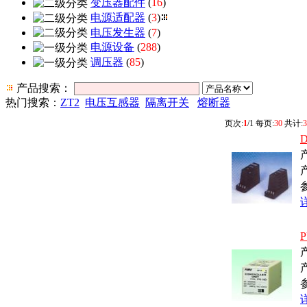
变压器配件
(
16
)
电源适配器
(
3
)
电压发生器
(
7
)
电源设备
(
288
)
调压器
(
85
)
产品搜索：
热门搜索：
ZT2
电压互感器
隔离开关
熔断器
页次:
1
/1 每页:
30
共计:
3