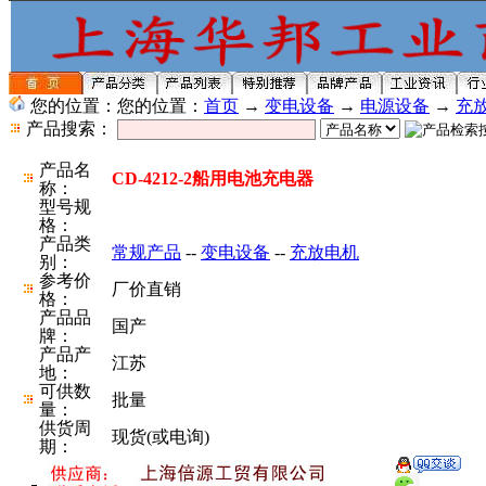
您的位置：您的位置：
首页
→
变电设备
→
电源设备
→
充
产品搜索：
产品名
CD-4212-2船用电池充电器
称：
型号规
格：
产品类
常规产品
--
变电设备
--
充放电机
别：
参考价
厂价直销
格：
产品品
国产
牌：
产品产
江苏
地：
可供数
批量
量：
供货周
现货(或电询)
期：