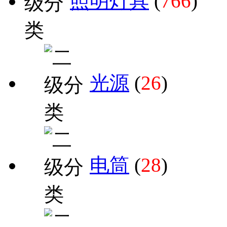
照明灯具
(
766
)
光源
(
26
)
电筒
(
28
)