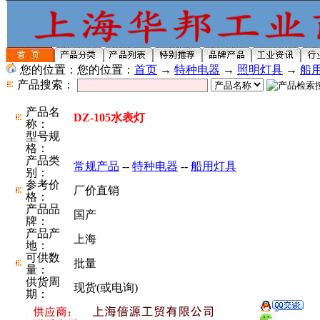
您的位置：您的位置：
首页
→
特种电器
→
照明灯具
→
船
产品搜索：
产品名
DZ-105水表灯
称：
型号规
格：
产品类
常规产品
--
特种电器
--
船用灯具
别：
参考价
厂价直销
格：
产品品
国产
牌：
产品产
上海
地：
可供数
批量
量：
供货周
现货(或电询)
期：