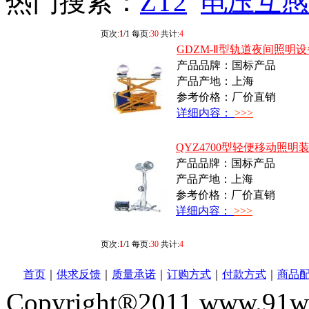
热门搜索：
ZT2
电压互感
页次:
1
/1 每页:
30
共计:
4
GDZM-Ⅱ型轨道夜间照明设
产品品牌：国标产品
产品产地：上海
参考价格：厂价直销
详细内容：
>>>
QYZ4700型轻便移动照明
产品品牌：国标产品
产品产地：上海
参考价格：厂价直销
详细内容：
>>>
页次:
1
/1 每页:
30
共计:
4
首页
｜
供求反馈
｜
质量承诺
｜
订购方式
｜
付款方式
｜
商品
Copyright®2011 www