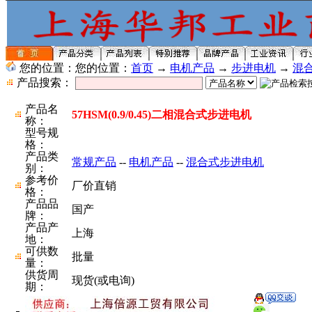
您的位置：您的位置：
首页
→
电机产品
→
步进电机
→
混
产品搜索：
产品名
57HSM(0.9/0.45)二相混合式步进电机
称：
型号规
格：
产品类
常规产品
--
电机产品
--
混合式步进电机
别：
参考价
厂价直销
格：
产品品
国产
牌：
产品产
上海
地：
可供数
批量
量：
供货周
现货(或电询)
期：