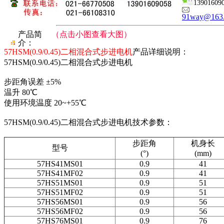
13901609
91way@163
产品简
（点击小图查看大图）
介：
57HSM(0.9/0.45)二相混合式步进电机
产品详细说明：
57HSM(0.9/0.45)二相混合式步进电机
步距角误差 ±5%
温升 80℃
使用环境温度 20~+55℃
57HSM(0.9/0.45)二相混合式步进电机技术参数：
步距角
机身长
型号
(°)
(mm)
57HS41MS01
0.9
41
57HS41MF02
0.9
41
57HS51MS01
0.9
51
57HS51MF02
0.9
51
57HS56MS01
0.9
56
57HS56MF02
0.9
56
57HS76MS01
0.9
76