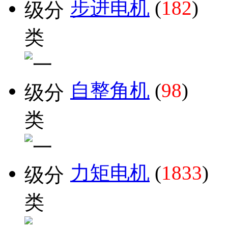
步进电机
(
182
)
自整角机
(
98
)
力矩电机
(
1833
)