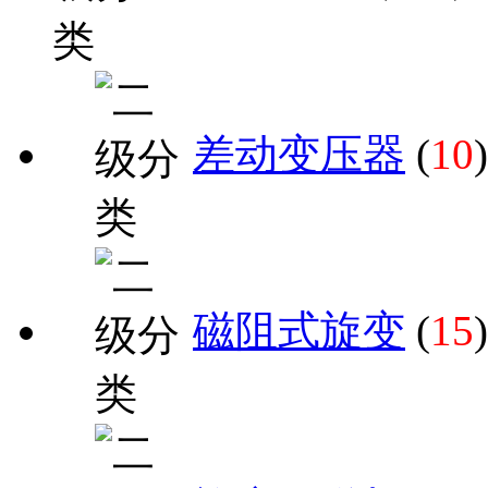
差动变压器
(
10
)
磁阻式旋变
(
15
)