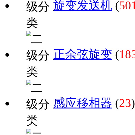
旋变发送机
(
50
正余弦旋变
(
18
感应移相器
(
23
)