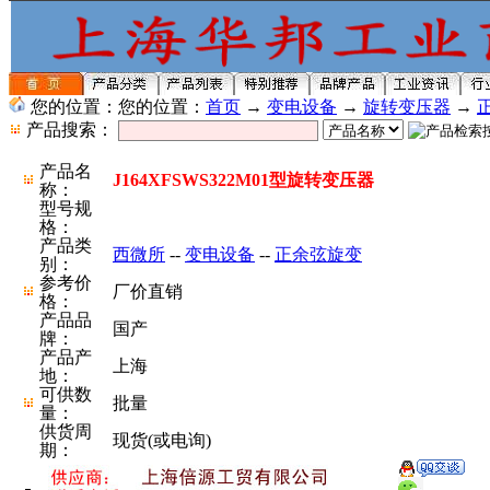
您的位置：您的位置：
首页
→
变电设备
→
旋转变压器
→
产品搜索：
产品名
J164XFSWS322M01型旋转变压器
称：
型号规
格：
产品类
西微所
--
变电设备
--
正余弦旋变
别：
参考价
厂价直销
格：
产品品
国产
牌：
产品产
上海
地：
可供数
批量
量：
供货周
现货(或电询)
期：