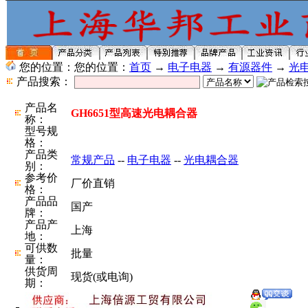
您的位置：您的位置：
首页
→
电子电器
→
有源器件
→
光
产品搜索：
产品名
GH6651型高速光电耦合器
称：
型号规
格：
产品类
常规产品
--
电子电器
--
光电耦合器
别：
参考价
厂价直销
格：
产品品
国产
牌：
产品产
上海
地：
可供数
批量
量：
供货周
现货(或电询)
期：