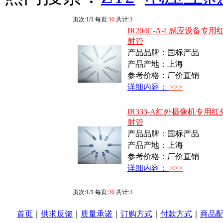
页次:
1
/1 每页:
30
共计:
3
IR204C-A-L感应设备专用
射管
产品品牌：国标产品
产品产地：上海
参考价格：厂价直销
详细内容：
>>>
IR333-A红外摄像机专用红
射管
产品品牌：国标产品
产品产地：上海
参考价格：厂价直销
详细内容：
>>>
页次:
1
/1 每页:
30
共计:
3
首页
｜
供求反馈
｜
质量承诺
｜
订购方式
｜
付款方式
｜
商品