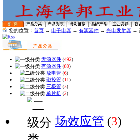
您的位置：
首页
→
电子电器
→
有源器件
→
光电发射器
→
无源器件
(
492
)
有源器件
(
80
)
放电管
(
6
)
磁控管
(
11
)
三极管
(
3
)
单片机
(
2
)
场效应管
(
3
)