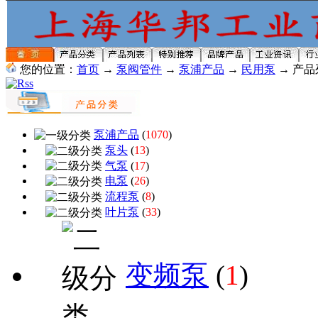
您的位置：
首页
→
泵阀管件
→
泵浦产品
→
民用泵
→ 产品
泵浦产品
(
1070
)
泵头
(
13
)
气泵
(
17
)
电泵
(
26
)
流程泵
(
8
)
叶片泵
(
33
)
变频泵
(
1
)