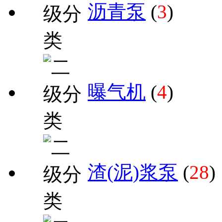
沥青泵
(
3
)
曝气机
(
4
)
渣(泥)浆泵
(
28
)