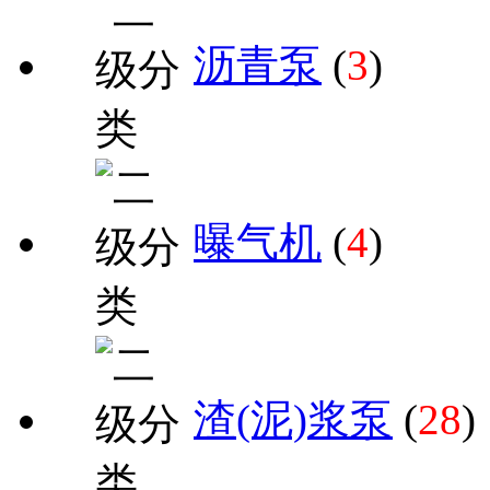
沥青泵
(
3
)
曝气机
(
4
)
渣(泥)浆泵
(
28
)