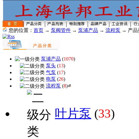
您的位置：
首页
→
泵阀管件
→
泵浦产品
→
流程泵
→ 产品
泵浦产品
(
1070
)
泵头
(
13
)
气泵
(
17
)
电泵
(
26
)
流程泵
(
8
)
叶片泵
(
33
)