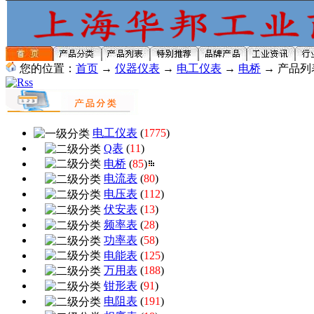
您的位置：
首页
→
仪器仪表
→
电工仪表
→
电桥
→ 产品列
电工仪表
(
1775
)
Q表
(
11
)
电桥
(
85
)
电流表
(
80
)
电压表
(
112
)
伏安表
(
13
)
频率表
(
28
)
功率表
(
58
)
电能表
(
125
)
万用表
(
188
)
钳形表
(
91
)
电阻表
(
191
)