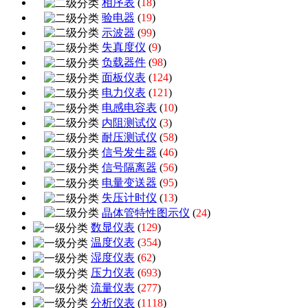
相序表
(
18
)
验电器
(
19
)
示波器
(
99
)
失真度仪
(
9
)
负载器件
(
98
)
面板仪表
(
124
)
电力仪表
(
121
)
电感电容表
(
10
)
内阻测试仪
(
3
)
耐压测试仪
(
58
)
信号发生器
(
46
)
信号隔离器
(
56
)
电量变送器
(
95
)
失压计时仪
(
13
)
晶体管特性图示仪
(
24
)
数显仪表
(
129
)
温度仪表
(
354
)
湿度仪表
(
62
)
压力仪表
(
693
)
流量仪表
(
277
)
分析仪表
(
1118
)