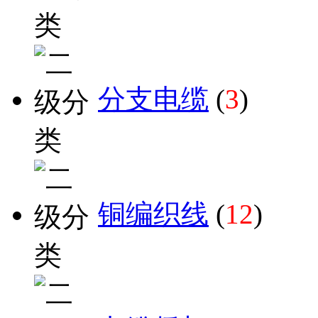
分支电缆
(
3
)
铜编织线
(
12
)