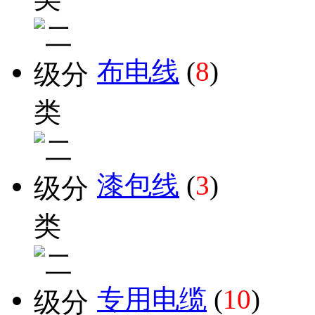
布电线
(
8
)
漆包线
(
3
)
专用电缆
(
10
)