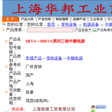
您的位置：您的位置：
首页
→
变电设备
→
电源设备
→
中
产品搜索：
产品名
6KVA～60KVA系列三相中频电源
称：
型号规
格：
产品类
常规产品
--
变电设备
--
中频电源
别：
参考价
厂价直销
格：
产品品
国产
牌：
产品产
上海
地：
可供数
批量
量：
供货周
现货(或电询)
期：