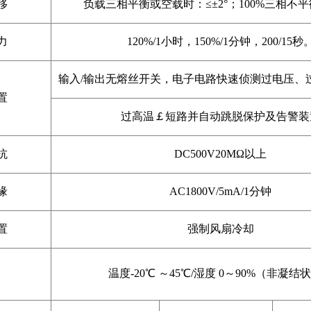
移
负载三相平衡或空载时：≤±2°；100%三相不平
力
120%/1小时，150%/1分钟，200/15秒
输入/输出无熔丝开关，电子电路快速侦测过电压、
置
过高温￡短路并自动跳脱保护及告警装
抗
DC500V20MΩ以上
缘
AC1800V/5mA/1分钟
置
强制风扇冷却
温度-20℃ ～45℃/湿度 0～90%（非凝结