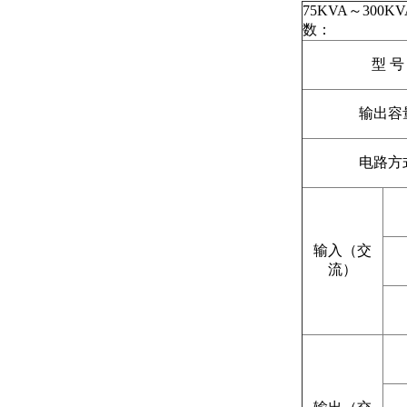
75KVA～300K
数：
型 号
输出容
电路方
输入（交
流）