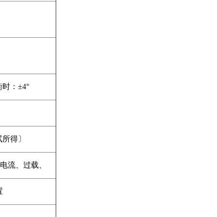
时：±4°
测试所得〕
过电流、过载、
置