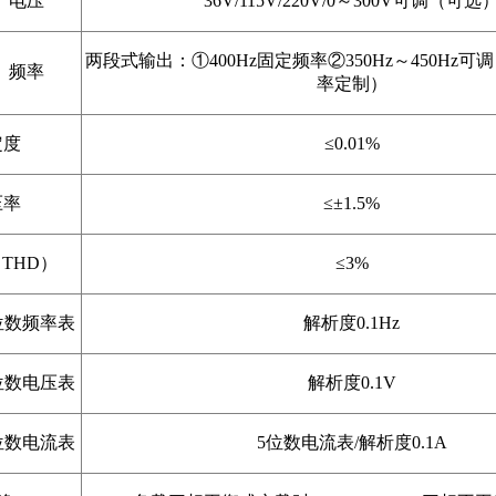
电压
36V/115V/220V/0～300V可调（可选
两段式输出：①400Hz固定频率②350Hz～450Hz
频率
率定制）
定度
≤0.01%
压率
≤±1.5%
THD）
≤3%
位数频率表
解析度0.1Hz
位数电压表
解析度0.1V
位数电流表
5位数电流表/解析度0.1A