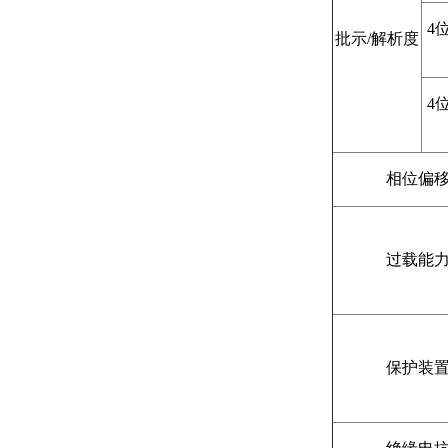
4
批示/解析度
4
相位偏
过载能
保护装