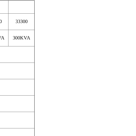
0
33300
VA
300KVA