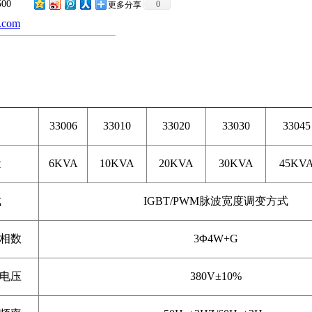
500
0
更多分享
.com
33006
33010
33020
33030
33045
量
6KVA
10KVA
20KVA
30KVA
45KV
式
IGBT/PWM脉波宽度调变方式
相数
3Φ4W+G
电压
380V±10%