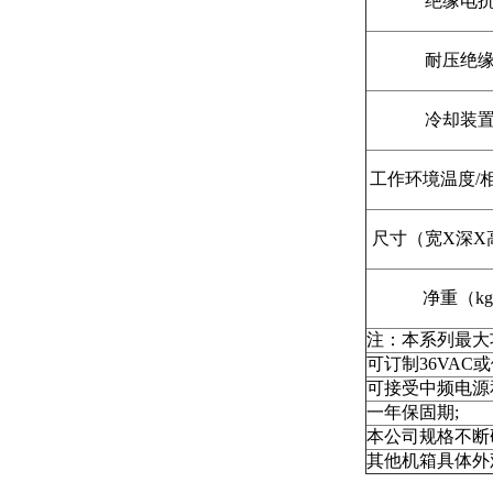
绝缘电
耐压绝
冷却装
工作环境温度/
尺寸（宽X深X
净重（kg
注：本系列最大功率
可订制36VAC
可接受中频电源
一年保固期;
本公司规格不断
其他机箱具体外