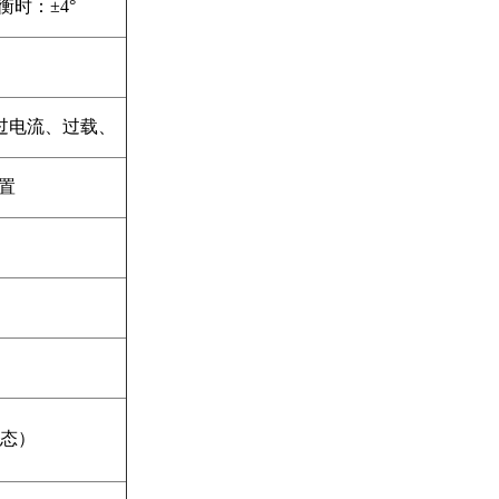
衡时：±4°
。
过电流、过载、
置
状态）