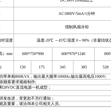
抗
DC500V20MΩ以上
缘
AC1800V/5mA/1分钟
置
强制风扇冷却
相对湿度
温度-20℃ ～45℃/湿度 0～90%（非凝结状
高）mm
600*750*990
600*970*1240
800
)
150
175
345
385
528
单相800KVA，输出最大频率1000Hz,输出最高电压1000V;
或依顾客要求规格制作;
和28VDC直流电源一机成型；
研发改进，变更恕不另行通知；
观及重量，请洽询本公司相关人员。