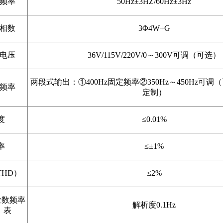
频率
50Hz±3HZ/60Hz±3Hz
相数
3Φ4W+G
电压
36V/115V/220V/0～300V可调（可选）
两段式输出：①400Hz固定频率②350Hz～450Hz可
频率
定制）
度
≤0.01%
率
≤±1%
HD）
≤2%
位数频率
解析度0.1Hz
表