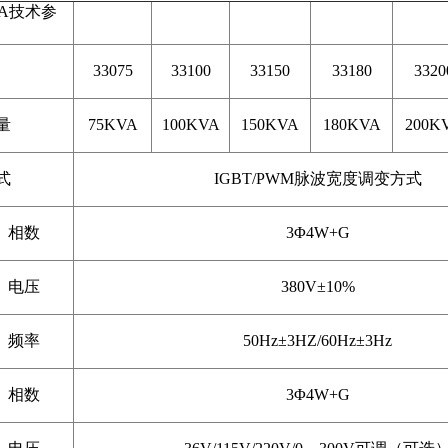
VA技术参
33075
33100
33150
33180
3320
量
75KVA
100KVA
150KVA
180KVA
200K
式
IGBT/PWM脉波宽度调变方式
相数
3Φ4W+G
电压
380V±10%
频率
50Hz±3HZ/60Hz±3Hz
相数
3Φ4W+G