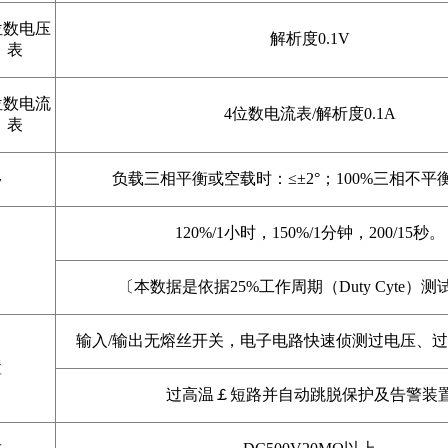
位数电压
解析度0.1V
表
位数电流
4位数电流表/解析度0.1A
表
移
负载三相平衡或空载时：≤±2°；100%三相不平衡
120%/1小时，150%/1分钟，200/15秒。
力
〔本数据是依据25%工作周期（Duty Cyte）
输入/输出无熔丝开关，电子电路快速侦测过电压、
置
过高温￡短路并自动跳脱保护及告警装