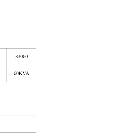
33060
A
60KVA